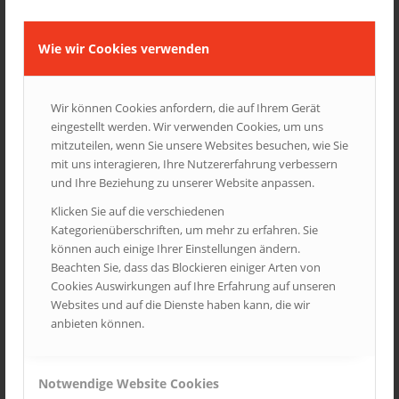
Partner aufbereitet. Gerne senden wir Ihnen Muster und
Beispiele zu.
Wie wir Cookies verwenden
13. APRIL 2026
Wir können Cookies anfordern, die auf Ihrem Gerät
eingestellt werden. Wir verwenden Cookies, um uns
mitzuteilen, wenn Sie unsere Websites besuchen, wie Sie
NEUJAHR 2026
mit uns interagieren, Ihre Nutzererfahrung verbessern
FRONTPAGE ARTICLE
,
IMAGES
,
NEWS
,
UNCATEGORIZED
und Ihre Beziehung zu unserer Website anpassen.
Klicken Sie auf die verschiedenen
Wir danken Ihnen herzlich für die gute Zusammenarbeit im
Kategorienüberschriften, um mehr zu erfahren. Sie
vergangenen Jahr und wünschen Ihnen Gesundheit, Glück und
können auch einige Ihrer Einstellungen ändern.
viel Erfolg für 2026. Wir freuen uns auf weitere gemeinsame
Beachten Sie, dass das Blockieren einiger Arten von
Projekte!
Cookies Auswirkungen auf Ihre Erfahrung auf unseren
Websites und auf die Dienste haben kann, die wir
anbieten können.
2. JANUAR 2026
Notwendige Website Cookies