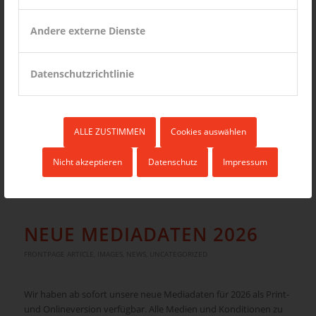
BESCHÄFTIGUNGSMATERIALIE
FRONTPAGE ARTICLE
,
IMAGES
,
NEWS
,
UNCATEGORIZED
Andere externe Dienste
Unterschiedliche Beschäftigungsmaterialien wie Malhefte und
Datenschutzrichtlinie
Themenhefte. Insbesondere werden diese Materialien aus dem
Kulturbereich zur Verfügung gestellt werden wir bundesweit
und Regional über uns an der Kindergärten verteilt.
Kindergärten erhalten zusätzliche Gimmicks wie Tassen,
ALLE ZUSTIMMEN
Cookies auswählen
Kindergartenkalender 2026 und Sekratariatsmaterial.
Nicht akzeptieren
Datenschutz
Impressum
20. NOVEMBER 2025
NEUE MEDIADATEN 2026
FRONTPAGE ARTICLE
,
IMAGES
,
NEWS
,
UNCATEGORIZED
Wir haben ab sofort unsere neue Mediadaten für 2026 als Print-
und Onlineversion verfügbar. Alle Medien und Konditionen zu