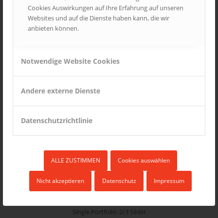
vitae, justo. Nullam dictum felis eu pede mollis
Cookies Auswirkungen auf Ihre Erfahrung auf unseren
pretium. Integer
tincidunt
. Cras dapibus. Nulla
Websites und auf die Dienste haben kann, die wir
consequat massa quis enim. Donec pede justo,
anbieten können.
fringilla vel, aliquet nec, vulputate eget, arcu.
Notwendige Website Cookies
More Info
Even More Info
Andere externe Dienste
Datenschutzrichtlinie
Most Recent Entries
ALLE ZUSTIMMEN
Cookies auswählen
Nicht akzeptieren
Datenschutz
Impressum
Single Portfolio: 2/3 Slider