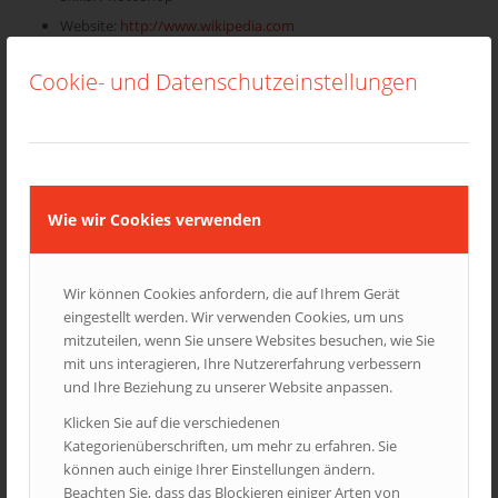
Website:
http://www.wikipedia.com
Cookie- und Datenschutzeinstellungen
More Info
Short Summary
Wie wir Cookies verwenden
Lorem ipsum
dolor
sit amet, consectetuer adipiscing
elit. Aenean commodo ligula eget dolor. Aenean
Wir können Cookies anfordern, die auf Ihrem Gerät
massa.
eingestellt werden. Wir verwenden Cookies, um uns
Cum sociis natoque penatibus et
mitzuteilen, wenn Sie unsere Websites besuchen, wie Sie
mit uns interagieren, Ihre Nutzererfahrung verbessern
magnis dis parturient montes,
und Ihre Beziehung zu unserer Website anpassen.
nascetur ridiculus mus. Donec
quam felis, ultricies nec,
Klicken Sie auf die verschiedenen
pellentesque eu, pretium quis, sem.
Kategorienüberschriften, um mehr zu erfahren. Sie
können auch einige Ihrer Einstellungen ändern.
In enim justo, rhoncus ut, imperdiet a, venenatis
Beachten Sie, dass das Blockieren einiger Arten von